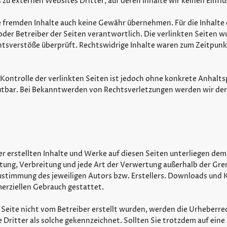
zu externen Websites Dritter, auf deren Inhalte wir keinen Einflu
 fremden Inhalte auch keine Gewähr übernehmen. Für die Inhalte d
 oder Betreiber der Seiten verantwortlich. Die verlinkten Seiten 
htsverstöße überprüft. Rechtswidrige Inhalte waren zum Zeitpunk
Kontrolle der verlinkten Seiten ist jedoch ohne konkrete Anhalts
utbar. Bei Bekanntwerden von Rechtsverletzungen werden wir de
er erstellten Inhalte und Werke auf diesen Seiten unterliegen de
eitung, Verbreitung und jede Art der Verwertung außerhalb der Gr
ustimmung des jeweiligen Autors bzw. Erstellers. Downloads und K
merziellen Gebrauch gestattet.
r Seite nicht vom Betreiber erstellt wurden, werden die Urheberre
 Dritter als solche gekennzeichnet. Sollten Sie trotzdem auf ein