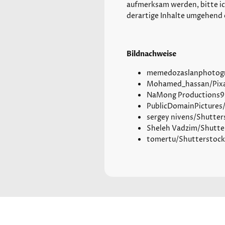
aufmerksam werden, bitte i
derartige Inhalte umgehend 
Bildnachweise
memedozaslanphotogr
Mohamed_hassan/Pix
NaMong Productions9
PublicDomainPictures
sergey nivens/Shutter
Sheleh Vadzim/Shutte
tomertu/Shutterstock